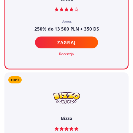
Bonus
250% do 13 500 PLN + 350 DS
ZAGRAJ
Recenzja
TOP 2
Bizzo