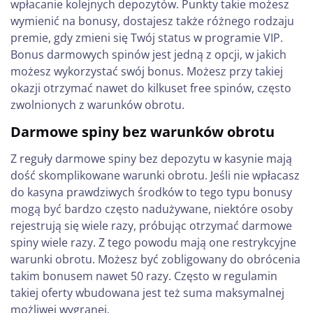
wpłacanie kolejnych depozytów. Punkty takie możesz
wymienić na bonusy, dostajesz także różnego rodzaju
premie, gdy zmieni się Twój status w programie VIP.
Bonus darmowych spinów jest jedną z opcji, w jakich
możesz wykorzystać swój bonus. Możesz przy takiej
okazji otrzymać nawet do kilkuset free spinów, często
zwolnionych z warunków obrotu.
Darmowe spiny bez warunków obrotu
Z reguły darmowe spiny bez depozytu w kasynie mają
dość skomplikowane warunki obrotu. Jeśli nie wpłacasz
do kasyna prawdziwych środków to tego typu bonusy
mogą być bardzo często nadużywane, niektóre osoby
rejestrują się wiele razy, próbując otrzymać darmowe
spiny wiele razy. Z tego powodu mają one restrykcyjne
warunki obrotu. Możesz być zobligowany do obrócenia
takim bonusem nawet 50 razy. Często w regulamin
takiej oferty wbudowana jest też suma maksymalnej
możliwej wygranej.