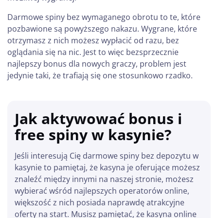
Darmowe spiny bez wymaganego obrotu to te, które
pozbawione są powyższego nakazu. Wygrane, które
otrzymasz z nich możesz wypłacić od razu, bez
oglądania się na nic. Jest to więc bezsprzecznie
najlepszy bonus dla nowych graczy, problem jest
jedynie taki, że trafiają się one stosunkowo rzadko.
Jak aktywować bonus i
free spiny w kasynie?
Jeśli interesują Cię darmowe spiny bez depozytu w
kasynie to pamiętaj, że kasyna je oferujące możesz
znaleźć między innymi na naszej stronie, możesz
wybierać wśród najlepszych operatorów online,
większość z nich posiada naprawdę atrakcyjne
oferty na start. Musisz pamiętać, że kasyna online