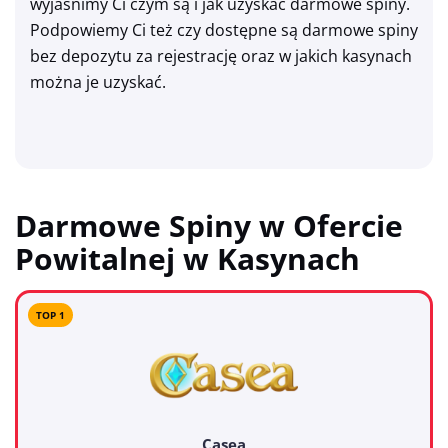
wyjaśnimy Ci czym są i jak uzyskać darmowe spiny.
Podpowiemy Ci też czy dostępne są darmowe spiny
bez depozytu za rejestrację oraz w jakich kasynach
można je uzyskać.
Darmowe Spiny w Ofercie
Powitalnej w Kasynach
TOP 1
Casea