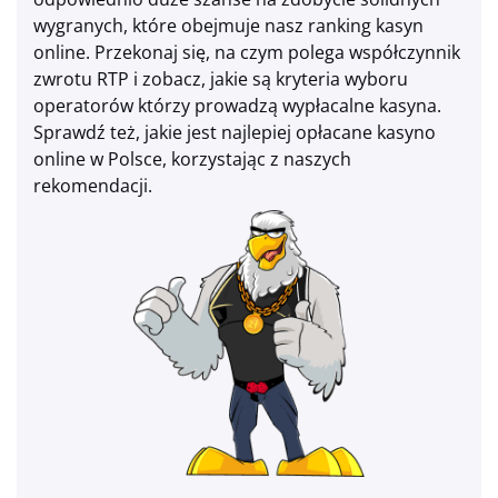
wygranych, które obejmuje nasz ranking kasyn
online. Przekonaj się, na czym polega współczynnik
zwrotu RTP i zobacz, jakie są kryteria wyboru
operatorów którzy prowadzą wypłacalne kasyna.
Sprawdź też, jakie jest najlepiej opłacane kasyno
online w Polsce, korzystając z naszych
rekomendacji.