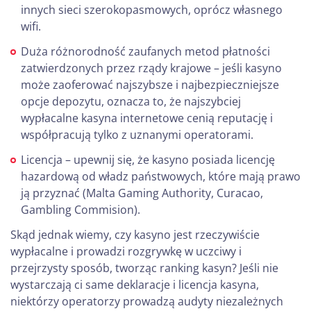
innych sieci szerokopasmowych, oprócz własnego
wifi.
Duża różnorodność zaufanych metod płatności
zatwierdzonych przez rządy krajowe – jeśli kasyno
może zaoferować najszybsze i najbezpieczniejsze
opcje depozytu, oznacza to, że najszybciej
wypłacalne kasyna internetowe cenią reputację i
współpracują tylko z uznanymi operatorami.
Licencja – upewnij się, że kasyno posiada licencję
hazardową od władz państwowych, które mają prawo
ją przyznać (Malta Gaming Authority, Curacao,
Gambling Commision).
Skąd jednak wiemy, czy kasyno jest rzeczywiście
wypłacalne i prowadzi rozgrywkę w uczciwy i
przejrzysty sposób, tworząc ranking kasyn? Jeśli nie
wystarczają ci same deklaracje i licencja kasyna,
niektórzy operatorzy prowadzą audyty niezależnych