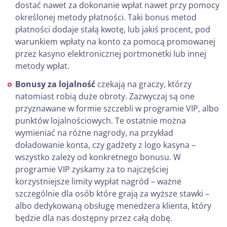
dostać nawet za dokonanie wpłat nawet przy pomocy
określonej metody płatności. Taki bonus metod
płatności dodaje stałą kwotę, lub jakiś procent, pod
warunkiem wpłaty na konto za pomocą promowanej
przez kasyno elektronicznej portmonetki lub innej
metody wpłat.
Bonusy za lojalność
czekają na graczy, którzy
natomiast robią duże obroty. Zazwyczaj są one
przyznawane w formie szczebli w programie VIP, albo
punktów lojalnościowych. Te ostatnie można
wymieniać na różne nagrody, na przykład
doładowanie konta, czy gadżety z logo kasyna –
wszystko zależy od konkretnego bonusu. W
programie VIP zyskamy za to najczęściej
korzystniejsze limity wypłat nagród – ważne
szczególnie dla osób które grają za wyższe stawki –
albo dedykowaną obsługę menedżera klienta, który
będzie dla nas dostępny przez całą dobę.