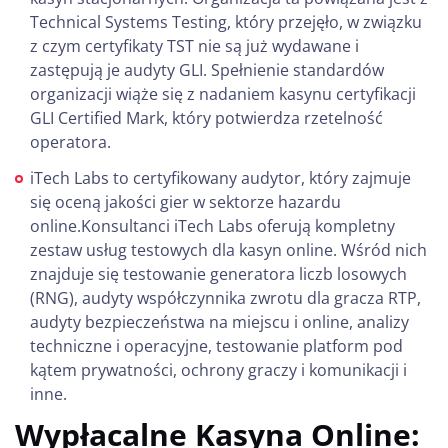
Technical Systems Testing, który przejęło, w związku
z czym certyfikaty TST nie są już wydawane i
zastępują je audyty GLI. Spełnienie standardów
organizacji wiąże się z nadaniem kasynu certyfikacji
GLI Certified Mark, który potwierdza rzetelność
operatora.
iTech Labs to certyfikowany audytor, który zajmuje
się oceną jakości gier w sektorze hazardu
online.Konsultanci iTech Labs oferują kompletny
zestaw usług testowych dla kasyn online. Wśród nich
znajduje się testowanie generatora liczb losowych
(RNG), audyty współczynnika zwrotu dla gracza RTP,
audyty bezpieczeństwa na miejscu i online, analizy
techniczne i operacyjne, testowanie platform pod
kątem prywatności, ochrony graczy i komunikacji i
inne.
Wypłacalne Kasyna Online: