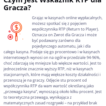
Gracza?
Grając w kasynach online wypłacalnych,
możesz spotkać się z pojęciem
współczynnika RTP (Return to Player).
Oznacza on Zwrot dla Gracza i może
być podawany zarówno dla
pojedynczego automatu, jak i dla
całego kasyna. Podaje się go procentowo i w kasynach
internetowych wynosi on na ogół w przedziale 94-96%,
choć zdarzają się mniejsze lub większe wartości. Jest to
jednocześnie znacznie wyższy RTP, niż w kasynach
stacjonarnych, które mają większe koszty działalności i
przenoszą je na graczy. Odjęcie stu procent od
współczynnika RTP da wam wartość określaną jako
„przewaga kasyna”, wynoszącą około kilku procent. Jest
to teoretyczna przewaga, wynikająca z
matematycznych zasad rozgrywki – na przykład brak