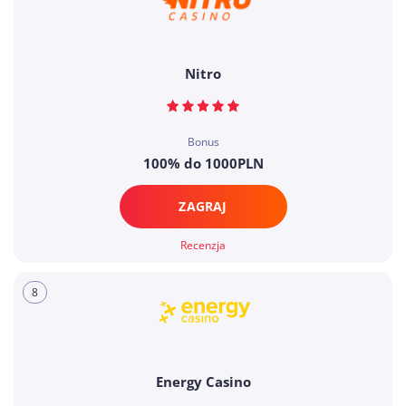
Nitro
Bonus
100% do 1000PLN
ZAGRAJ
Recenzja
8
Energy Casino