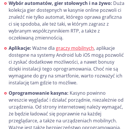
Wybór automatów, gier stołowych i na żywo:
Duża
kolekcja gier dostępnych w kasynie online pozwoli ci
znaleźć nie tylko automat, którego oprawa graficzna
ci się spodoba, ale też taki, w którym zagrasz z
wybranym współczynnikiem RTP, a także z
oczekiwaną zmiennością.
Aplikacje:
Ważne dla
graczy mobilnych
, aplikacje
dostępne na systemy Android lub iOS mogą pozwolić
ci zyskać dodatkowe możliwości, a nawet bonusy
dzięki instalacji tego oprogramowania. Choć nie są
wymagane do gry na smartfonie, warto rozważyć ich
instalację tam gdzie to możliwe.
Oprogramowanie kasyna:
Kasyno powinno
wreszcie wyglądać i działać porządnie, niezależnie od
urządzenia. Od strony internetowej należy wymagać,
że będzie ładować się poprawnie na każdej
przeglądarce, a także na urządzeniach mobilnych.
Ważne jest także bezpieczeństwo oprogramowania,