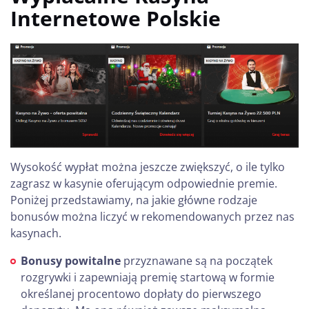
Internetowe Polskie
Wysokość wypłat można jeszcze zwiększyć, o ile tylko
zagrasz w kasynie oferującym odpowiednie premie.
Poniżej przedstawiamy, na jakie główne rodzaje
bonusów można liczyć w rekomendowanych przez nas
kasynach.
Bonusy powitalne
przyznawane są na początek
rozgrywki i zapewniają premię startową w formie
określanej procentowo dopłaty do pierwszego