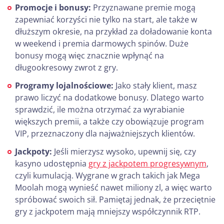
Promocje i bonusy:
Przyznawane premie mogą
zapewniać korzyści nie tylko na start, ale także w
dłuższym okresie, na przykład za doładowanie konta
w weekend i premia darmowych spinów. Duże
bonusy mogą więc znacznie wpłynąć na
długookresowy zwrot z gry.
Programy lojalnościowe:
Jako stały klient, masz
prawo liczyć na dodatkowe bonusy. Dlatego warto
sprawdzić, ile można otrzymać za wyrabianie
większych premii, a także czy obowiązuje program
VIP, przeznaczony dla najważniejszych klientów.
Jackpoty:
Jeśli mierzysz wysoko, upewnij się, czy
kasyno udostępnia
gry z jackpotem progresywnym
,
czyli kumulacją. Wygrane w grach takich jak Mega
Moolah mogą wynieść nawet miliony zl, a więc warto
spróbować swoich sił. Pamiętaj jednak, że przeciętnie
gry z jackpotem mają mniejszy współczynnik RTP.