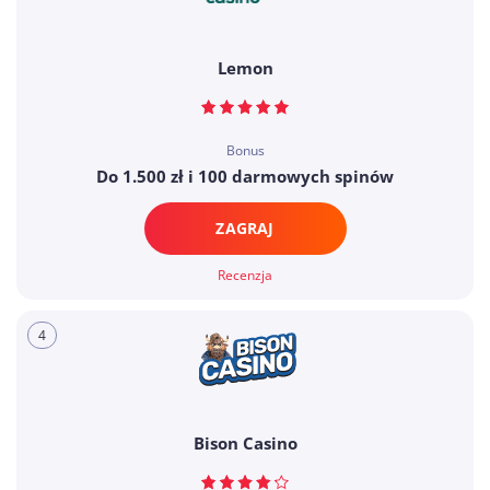
Lemon
Bonus
Do 1.500 zł i 100 darmowych spinów
ZAGRAJ
Recenzja
4
Bison Casino