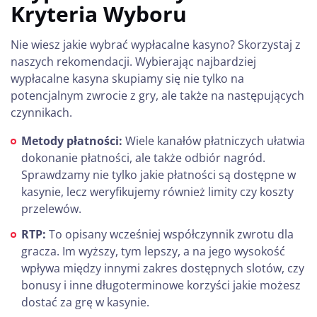
Kryteria Wyboru
Nie wiesz jakie wybrać wypłacalne kasyno? Skorzystaj z
naszych rekomendacji. Wybierając najbardziej
wypłacalne kasyna skupiamy się nie tylko na
potencjalnym zwrocie z gry, ale także na następujących
czynnikach.
Metody płatności:
Wiele kanałów płatniczych ułatwia
dokonanie płatności, ale także odbiór nagród.
Sprawdzamy nie tylko jakie płatności są dostępne w
kasynie, lecz weryfikujemy również limity czy koszty
przelewów.
RTP:
To opisany wcześniej współczynnik zwrotu dla
gracza. Im wyższy, tym lepszy, a na jego wysokość
wpływa między innymi zakres dostępnych slotów, czy
bonusy i inne długoterminowe korzyści jakie możesz
dostać za grę w kasynie.