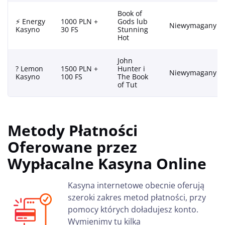
Book of
⚡ Energy
1000 PLN +
Gods lub
Niewymagany
Kasyno
30 FS
Stunning
Hot
John
? Lemon
1500 PLN +
Hunter i
Niewymagany
Kasyno
100 FS
The Book
of Tut
Metody Płatności
Oferowane przez
Wypłacalne Kasyna Online
Kasyna internetowe obecnie oferują
szeroki zakres metod płatności, przy
pomocy których doładujesz konto.
Wymienimy tu kilka