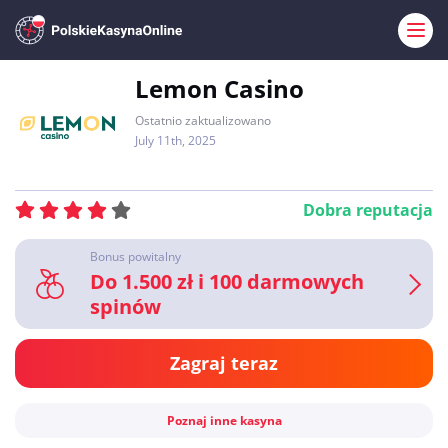
Lemon Casino
Ostatnio zaktualizowano
July 11th, 2025
Dobra reputacja
Bonus powitalny
Do 1.500 zł i 100 darmowych
spinów
Zagraj teraz
Poznaj inne kasyna