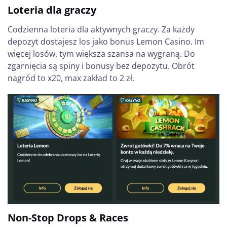
Loteria dla graczy
Codzienna loteria dla aktywnych graczy. Za każdy
depozyt dostajesz los jako bonus Lemon Casino. Im
więcej losów, tym większa szansa na wygraną. Do
zgarnięcia są spiny i bonusy bez depozytu. Obrót
nagród to x20, max zakład to 2 zł.
Non-Stop Drops & Races