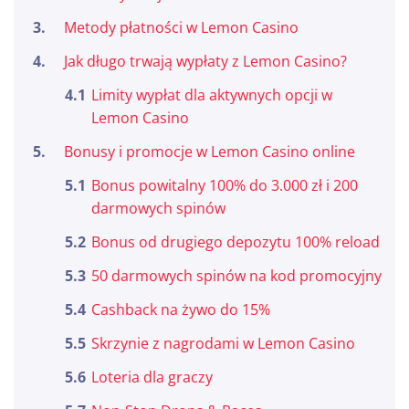
Metody płatności w Lemon Casino
Jak długo trwają wypłaty z Lemon Casino?
Limity wypłat dla aktywnych opcji w
Lemon Casino
Bonusy i promocje w Lemon Casino online
Bonus powitalny 100% do 3.000 zł i 200
darmowych spinów
Bonus od drugiego depozytu 100% reload
50 darmowych spinów na kod promocyjny
Cashback na żywo do 15%
Skrzynie z nagrodami w Lemon Casino
Loteria dla graczy