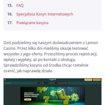
FAQ
Specjalista Kasyn Internetowych
Powiązane kasyna
Dziś podzielimy się naszym doświadczeniem z Lemon
Casino. Przez kilka dni mieliśmy okazję testować
wszystko z jego oferty. Przeszliśmy proces rejestracji,
wpłaty i wypłaty, aż po kontakt z obsługą.
Sprawdziliśmy kasyno od środka chcąc rzetelnie
ocenić, jak naprawdę działa.