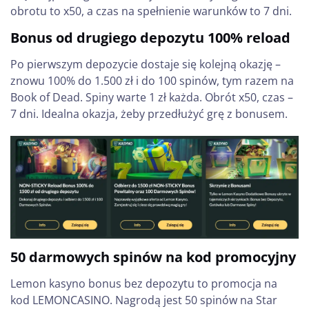
obrotu to x50, a czas na spełnienie warunków to 7 dni.
Bonus od drugiego depozytu 100% reload
Po pierwszym depozycie dostaje się kolejną okazję –
znowu 100% do 1.500 zł i do 100 spinów, tym razem na
Book of Dead. Spiny warte 1 zł każda. Obrót x50, czas –
7 dni. Idealna okazja, żeby przedłużyć grę z bonusem.
50 darmowych spinów na kod promocyjny
Lemon kasyno bonus bez depozytu to promocja na
kod LEMONCASINO. Nagrodą jest 50 spinów na Star