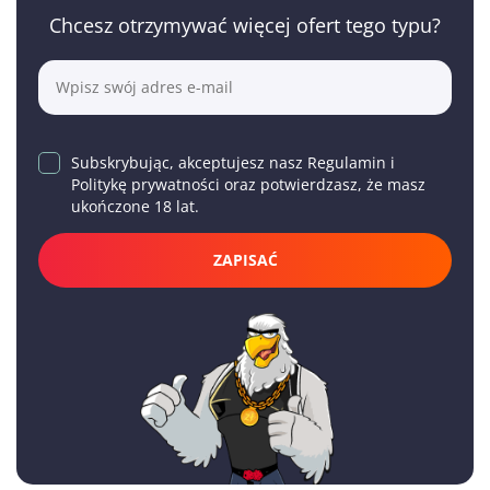
Chcesz otrzymywać więcej ofert tego typu?
Subskrybując, akceptujesz nasz Regulamin i
Politykę prywatności oraz potwierdzasz, że masz
ukończone 18 lat.
ZAPISAĆ