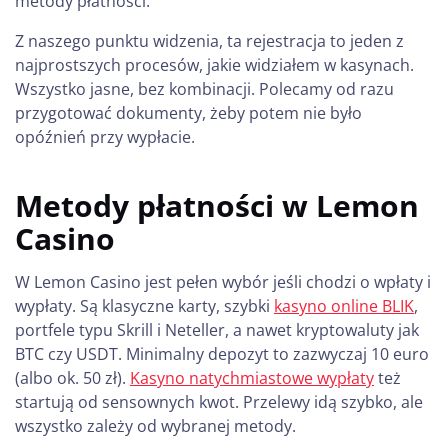
metody płatności.
Z naszego punktu widzenia, ta rejestracja to jeden z
najprostszych procesów, jakie widziałem w kasynach.
Wszystko jasne, bez kombinacji. Polecamy od razu
przygotować dokumenty, żeby potem nie było
opóźnień przy wypłacie.
Metody płatności w Lemon
Casino
W Lemon Casino jest pełen wybór jeśli chodzi o wpłaty i
wypłaty. Są klasyczne karty, szybki
kasyno online BLIK
,
portfele typu Skrill i Neteller, a nawet kryptowaluty jak
BTC czy USDT. Minimalny depozyt to zazwyczaj 10 euro
(albo ok. 50 zł).
Kasyno natychmiastowe wypłaty
też
startują od sensownych kwot. Przelewy idą szybko, ale
wszystko zależy od wybranej metody.