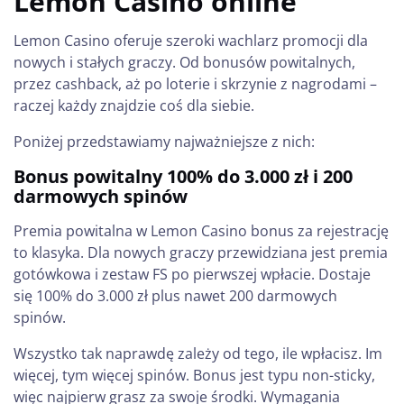
Lemon Casino online
Lemon Casino oferuje szeroki wachlarz promocji dla
nowych i stałych graczy. Od bonusów powitalnych,
przez cashback, aż po loterie i skrzynie z nagrodami –
raczej każdy znajdzie coś dla siebie.
Poniżej przedstawiamy najważniejsze z nich:
Bonus powitalny 100% do 3.000 zł i 200
darmowych spinów
Premia powitalna w Lemon Casino bonus za rejestrację
to klasyka. Dla nowych graczy przewidziana jest premia
gotówkowa i zestaw FS po pierwszej wpłacie. Dostaje
się 100% do 3.000 zł plus nawet 200 darmowych
spinów.
Wszystko tak naprawdę zależy od tego, ile wpłacisz. Im
więcej, tym więcej spinów. Bonus jest typu non-sticky,
więc najpierw grasz za swoje środki. Wymagania