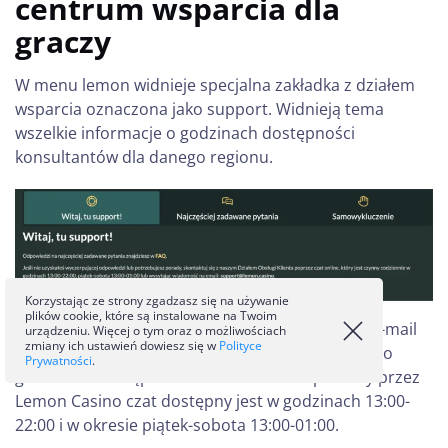
centrum wsparcia dla
graczy
W menu lemon widnieje specjalna zakładka z działem
wsparcia oznaczona jako support. Widnieją tema
wszelkie informacje o godzinach dostępności
konsultantów dla danego regionu.
Korzystając ze strony zgadzasz się na używanie
plików cookie, które są instalowane na Twoim
Znajduje się tam odnośnik do sekcji FAQ, adres e-mail
urządzeniu. Więcej o tym oraz o możliwościach
zmiany ich ustawień dowiesz się w
Polityce
do kontaktu
support@lemon.casino
i informacja o
Prywatności
.
godzinach dostępności czatu live. Dział pomocy przez
Lemon Casino czat dostępny jest w godzinach 13:00-
Do 1.500 zł i 100 darmowych
Zagraj teraz
22:00 i w okresie piątek-sobota 13:00-01:00.
spinów