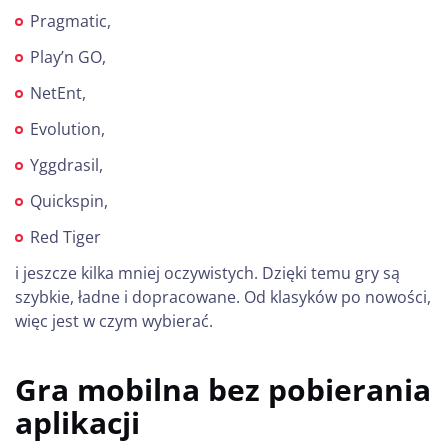
Pragmatic,
Play’n GO,
NetEnt,
Evolution,
Yggdrasil,
Quickspin,
Red Tiger
i jeszcze kilka mniej oczywistych. Dzięki temu gry są
szybkie, ładne i dopracowane. Od klasyków po nowości,
więc jest w czym wybierać.
Gra mobilna bez pobierania
aplikacji