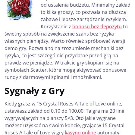
od ustalenia budżetu. Minimalny zakład
to kilka groszy, co pozwala na dłuższą
zabawę i lepsze zarządzanie ryzykiem.
Korzystanie z
bonusu bez depozytu
to
świetny sposób na zwiększenie szans bez ryzyka
własnych pieniędzy. Warto również spróbować wersji
demo gry. Pozwala to na zrozumienie mechaniki bez
ryzyka, co jest szczególnie przydatne przed grą na
prawdziwe pieniądze. W trakcie gry skupiam się na
symbolach Scatter, które mogą aktywować bonusowe
rundy z darmowymi spinami i mnożnikami.
Sygnały z Gry
Kiedy grasz w 15 Crystal Roses A Tale of Love online,
ustawiasz zakład od 0.10 do 100.00. Ta gra ma 20 linii
wygrywających na planszy 5×3. Oto jakie wygrane
możesz uzyskać na swoim koncie, grając w 15 Crystal
Roses A Tale of Love w gry
kasyno online
automaty: