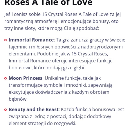
Roses A Tale of Love
Jeśli cenisz sobie 15 Crystal Roses A Tale of Love za jej
romantyczną atmosferę i emocjonujące bonusy, oto
trzy inne sloty, które mogą Ci się spodobać:
Immortal Romance
: Ta gra zanurza graczy w świecie
tajemnic i miłosnych opowieści z nadprzyrodzonymi
elementami. Podobnie jak w 15 Crystal Roses,
Immortal Romance oferuje interesujące funkcje
bonusowe, które dodają grze głębi.
Moon Princess
: Unikalne funkcje, takie jak
transformujące symbole i mnożniki, zapewniają
ekscytujące doświadczenia z każdym obrotem
bębnów.
Beauty and the Beast
: Każda funkcja bonusowa jest
związana z jedną z postaci, dodając dodatkowy
element strategii do rozgrywki.