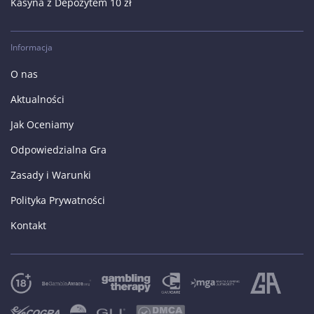
Kasyna z Depozytem 10 zł
Informacja
O nas
Aktualności
Jak Oceniamy
Odpowiedzialna Gra
Zasady i Warunki
Polityka Prywatności
Kontakt