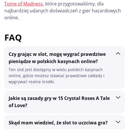
Tome of Madness
, które przygotowaliśmy, dla
najbardziej udanych doświadczeń z gier hazardowych
online.
FAQ
Czy grając w slot, mogę wygrać prawdziwe
pieniądze w polskich kasynach online?
Ten slot jest dostępny w wielu polskich kasynach
online, gdzie możesz stawiać prawdziwe zakłady i
wygrywać realne środki.
Jakie są zasady gry w 15 Crystal Roses A Tale
of Love?
Skąd mam wiedzieć, że slot to uczciwa gra?