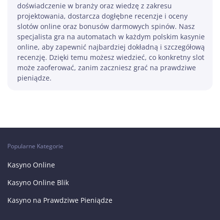
doświadczenie w branży oraz wiedzę z zakresu
projektowania, dostarcza dogłębne recenzje i oceny
slotów online oraz bonusów darmowych spinów. Nasz
specjalista gra na automatach w każdym polskim kasynie
online, aby zapewnić najbardziej dokładną i szczegółową
recenzję. Dzięki temu możesz wiedzieć, co konkretny slot
może zaoferować, zanim zaczniesz grać na prawdziwe
pieniądze.
Popularne Kategorie
Kasyno Online
Kasyno Online Blik
Kasyno na Prawdziwe Pieniądze