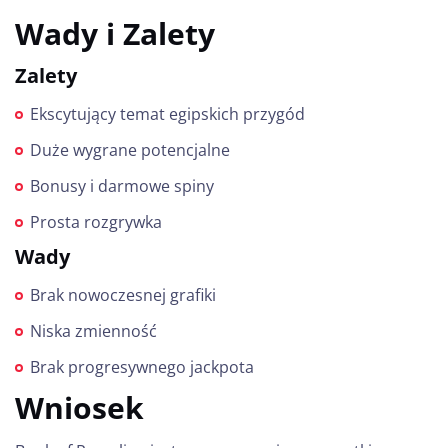
Wady i Zalety
Zalety
Ekscytujący temat egipskich przygód
Duże wygrane potencjalne
Bonusy i darmowe spiny
Prosta rozgrywka
Wady
Brak nowoczesnej grafiki
Niska zmienność
Brak progresywnego jackpota
Wniosek