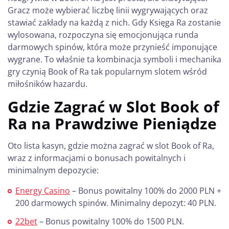
Gracz może wybierać liczbę linii wygrywających oraz
stawiać zakłady na każdą z nich. Gdy Księga Ra zostanie
wylosowana, rozpoczyna się emocjonująca runda
darmowych spinów, która może przynieść imponujące
wygrane. To właśnie ta kombinacja symboli i mechanika
gry czynią Book of Ra tak popularnym slotem wśród
miłośników hazardu.
Gdzie Zagrać w Slot Book of
Ra na Prawdziwe Pieniądze
Oto lista kasyn, gdzie można zagrać w slot Book of Ra,
wraz z informacjami o bonusach powitalnych i
minimalnym depozycie:
Energy Casino
– Bonus powitalny 100% do 2000 PLN +
200 darmowych spinów. Minimalny depozyt: 40 PLN.
22bet
– Bonus powitalny 100% do 1500 PLN.