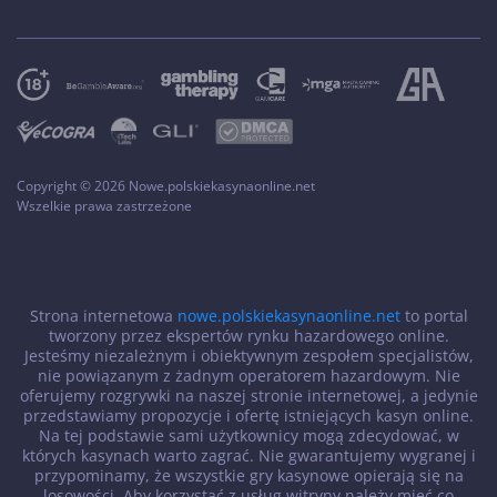
Copyright © 2026 Nowe.polskiekasynaonline.net
Wszelkie prawa zastrzeżone
Strona internetowa
nowe.polskiekasynaonline.net
to portal
tworzony przez ekspertów rynku hazardowego online.
Jesteśmy niezależnym i obiektywnym zespołem specjalistów,
nie powiązanym z żadnym operatorem hazardowym. Nie
oferujemy rozgrywki na naszej stronie internetowej, a jedynie
przedstawiamy propozycje i ofertę istniejących kasyn online.
Na tej podstawie sami użytkownicy mogą zdecydować, w
których kasynach warto zagrać. Nie gwarantujemy wygranej i
przypominamy, że wszystkie gry kasynowe opierają się na
losowości. Aby korzystać z usług witryny należy mieć co