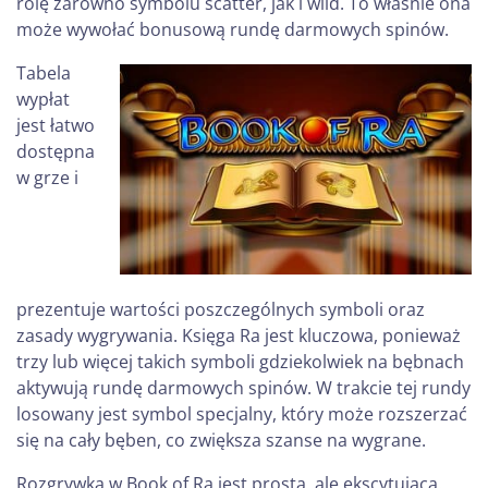
rolę zarówno symbolu scatter, jak i wild. To właśnie ona
może wywołać bonusową rundę darmowych spinów.
Tabela
wypłat
jest łatwo
dostępna
w grze i
prezentuje wartości poszczególnych symboli oraz
zasady wygrywania. Księga Ra jest kluczowa, ponieważ
trzy lub więcej takich symboli gdziekolwiek na bębnach
aktywują rundę darmowych spinów. W trakcie tej rundy
losowany jest symbol specjalny, który może rozszerzać
się na cały bęben, co zwiększa szanse na wygrane.
Rozgrywka w Book of Ra jest prosta, ale ekscytująca.