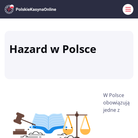
Hazard w Polsce
W Polsce
obowiązują
jedne z