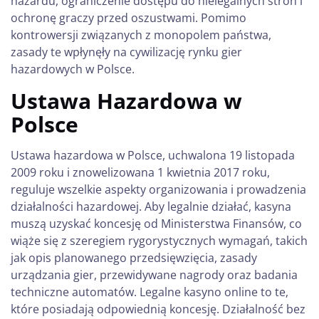
hazardu, ograniczenie dostępu do nielegalnych stron i
ochronę graczy przed oszustwami. Pomimo
kontrowersji związanych z monopolem państwa,
zasady te wpłynęły na cywilizację rynku gier
hazardowych w Polsce.
Ustawa Hazardowa w
Polsce
Ustawa hazardowa w Polsce, uchwalona 19 listopada
2009 roku i znowelizowana 1 kwietnia 2017 roku,
reguluje wszelkie aspekty organizowania i prowadzenia
działalności hazardowej. Aby legalnie działać, kasyna
muszą uzyskać koncesję od Ministerstwa Finansów, co
wiąże się z szeregiem rygorystycznych wymagań, takich
jak opis planowanego przedsięwzięcia, zasady
urządzania gier, przewidywane nagrody oraz badania
techniczne automatów. Legalne kasyno online to te,
które posiadają odpowiednią koncesję. Działalność bez