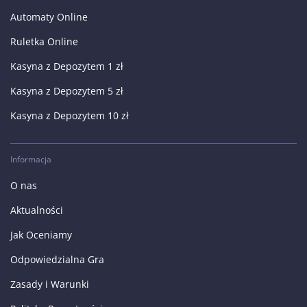
Automaty Online
Ruletka Online
Kasyna z Depozytem 1 zł
Kasyna z Depozytem 5 zł
Kasyna z Depozytem 10 zł
Informacja
O nas
Aktualności
Jak Oceniamy
Odpowiedzialna Gra
Zasady i Warunki