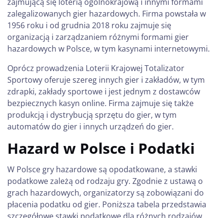
zajmującą się loterią ogólnokrajową i innymi formami
zalegalizowanych gier hazardowych. Firma powstała w
1956 roku i od grudnia 2018 roku zajmuje się
organizacją i zarządzaniem różnymi formami gier
hazardowych w Polsce, w tym kasynami internetowymi.
Oprócz prowadzenia Loterii Krajowej Totalizator
Sportowy oferuje szereg innych gier i zakładów, w tym
zdrapki, zakłady sportowe i jest jednym z dostawców
bezpiecznych kasyn online. Firma zajmuje się także
produkcją i dystrybucją sprzętu do gier, w tym
automatów do gier i innych urządzeń do gier.
Hazard w Polsce i Podatki
W Polsce gry hazardowe są opodatkowane, a stawki
podatkowe zależą od rodzaju gry. Zgodnie z ustawą o
grach hazardowych, organizatorzy są zobowiązani do
płacenia podatku od gier. Poniższa tabela przedstawia
szczegółowe stawki podatkowe dla różnych rodzajów