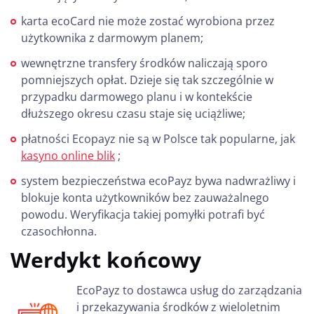
karta ecoCard nie może zostać wyrobiona przez
użytkownika z darmowym planem;
wewnętrzne transfery środków naliczają sporo
pomniejszych opłat. Dzieje się tak szczególnie w
przypadku darmowego planu i w kontekście
dłuższego okresu czasu staje się uciążliwe;
płatności Ecopayz nie są w Polsce tak popularne, jak
kasyno online blik
;
system bezpieczeństwa ecoPayz bywa nadwrażliwy i
blokuje konta użytkowników bez zauważalnego
powodu. Weryfikacja takiej pomyłki potrafi być
czasochłonna.
Werdykt końcowy
EcoPayz to dostawca usług do zarządzania
i przekazywania środków z wieloletnim