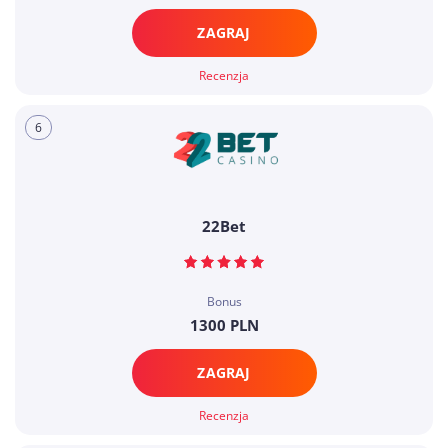
ZAGRAJ
Recenzja
6
22Bet
Bonus
1300 PLN
ZAGRAJ
Recenzja