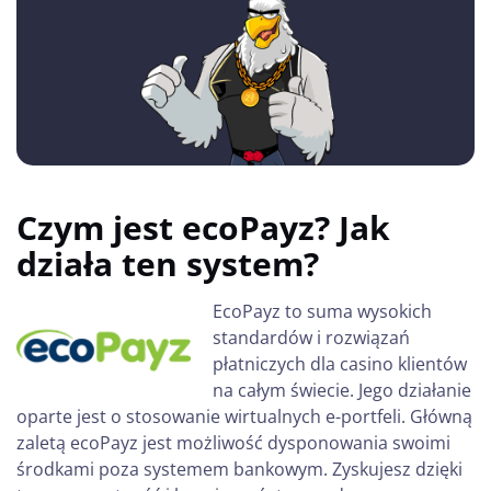
Czym jest ecoPayz? Jak
działa ten system?
EcoPayz to suma wysokich
standardów i rozwiązań
płatniczych dla casino klientów
na całym świecie. Jego działanie
oparte jest o stosowanie wirtualnych e-portfeli. Główną
zaletą ecoPayz jest możliwość dysponowania swoimi
środkami poza systemem bankowym. Zyskujesz dzięki