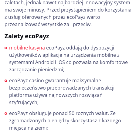
zaletach, jednak nawet najbardziej innowacyjny system
ma swoje minusy. Przed przystąpieniem do korzystania
z usług oferowanych przez ecoPayz warto
przeanalizować wszystkie za i przeciw.
Zalety ecoPayz
mobilne kasyna
ecoPayz oddają do dyspozycji
użytkowników aplikacje na urządzenia mobilne z
systemami Android i iOS co pozwala na komfortowe
zarządzanie pieniędzmi;
ecoPayz casino gwarantuje maksymalne
bezpieczeństwo przeprowadzanych transakcji –
platforma używa najnowszych rozwiązań
szyfrujących;
ecoPayz obsługuje ponad 50 rożnych walut. Ze
zgromadzonych pieniędzy skorzystasz z każdego
miejsca na ziemi;