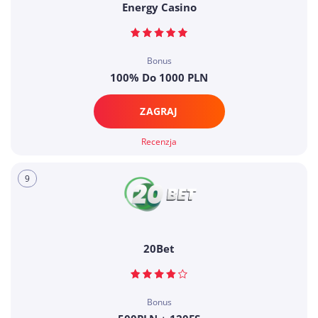
Energy Casino
Bonus
100% Do 1000 PLN
ZAGRAJ
Recenzja
9
20Bet
Bonus