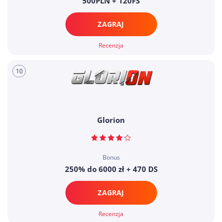
500PLN + 120FS
ZAGRAJ
Recenzja
10
Glorion
Bonus
250% do 6000 zł + 470 DS
ZAGRAJ
Recenzja