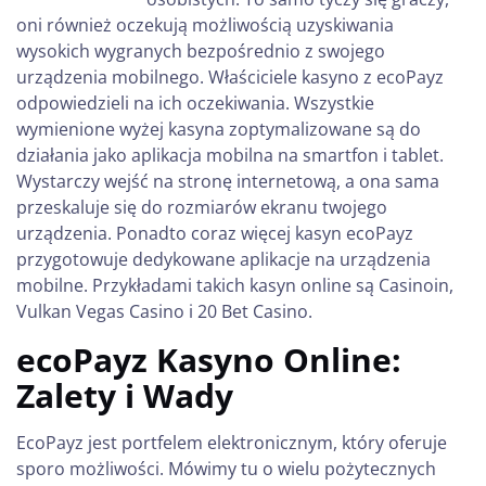
oni również oczekują możliwością uzyskiwania
wysokich wygranych bezpośrednio z swojego
urządzenia mobilnego. Właściciele kasyno z ecoPayz
odpowiedzieli na ich oczekiwania. Wszystkie
wymienione wyżej kasyna zoptymalizowane są do
działania jako aplikacja mobilna na smartfon i tablet.
Wystarczy wejść na stronę internetową, a ona sama
przeskaluje się do rozmiarów ekranu twojego
urządzenia. Ponadto coraz więcej kasyn ecoPayz
przygotowuje dedykowane aplikacje na urządzenia
mobilne. Przykładami takich kasyn online są Casinoin,
Vulkan Vegas Casino i 20 Bet Casino.
ecoPayz Kasyno Online:
Zalety i Wady
EcoPayz jest portfelem elektronicznym, który oferuje
sporo możliwości. Mówimy tu o wielu pożytecznych