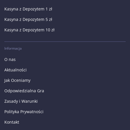
Kasyna z Depozytem 1 zł
Kasyna z Depozytem 5 zł
Kasyna z Depozytem 10 zł
Informacja
O nas
Aktualności
Jak Oceniamy
Odpowiedzialna Gra
Zasady i Warunki
Polityka Prywatności
Kontakt