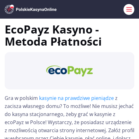
EcoPayz Kasyno -
Metoda Płatności
Gra w polskim
kasynie na prawdziwe pieniądze
z
zacisza własnego domu? To możliwe! Nie musisz jechać
do kasyna stacjonarnego, żeby grać w kasynie z
ecoPayz w Polsce! Wystarczy, że posiadasz urządzenie
z możliwością otwarcia strony internetowej. Załóż profil
w wybranym przez Ciebie kasynie, płać online, i dołącz