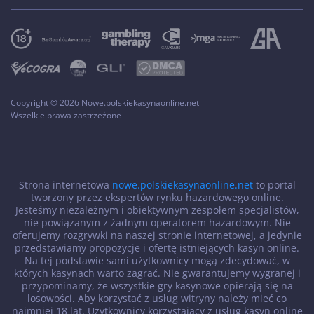
Copyright © 2026 Nowe.polskiekasynaonline.net
Wszelkie prawa zastrzeżone
Strona internetowa
nowe.polskiekasynaonline.net
to portal
tworzony przez ekspertów rynku hazardowego online.
Jesteśmy niezależnym i obiektywnym zespołem specjalistów,
nie powiązanym z żadnym operatorem hazardowym. Nie
oferujemy rozgrywki na naszej stronie internetowej, a jedynie
przedstawiamy propozycje i ofertę istniejących kasyn online.
Na tej podstawie sami użytkownicy mogą zdecydować, w
których kasynach warto zagrać. Nie gwarantujemy wygranej i
przypominamy, że wszystkie gry kasynowe opierają się na
losowości. Aby korzystać z usług witryny należy mieć co
najmniej 18 lat. Użytkownicy korzystający z usług kasyn online