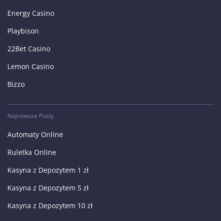
Energy Casino
Playbison
22Bet Casino
Lemon Casino
Bizzo
Najnowsze Posty
Automaty Online
Ruletka Online
Kasyna z Depozytem 1 zł
Kasyna z Depozytem 5 zł
Kasyna z Depozytem 10 zł