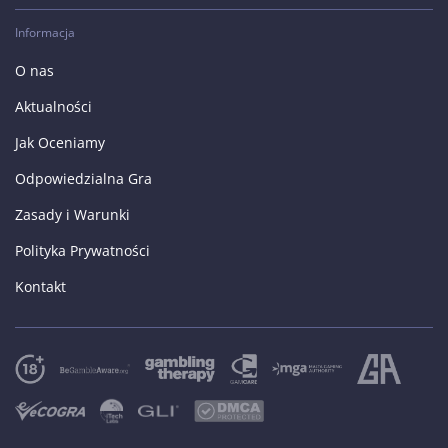
Informacja
O nas
Aktualności
Jak Oceniamy
Odpowiedzialna Gra
Zasady i Warunki
Polityka Prywatności
Kontakt