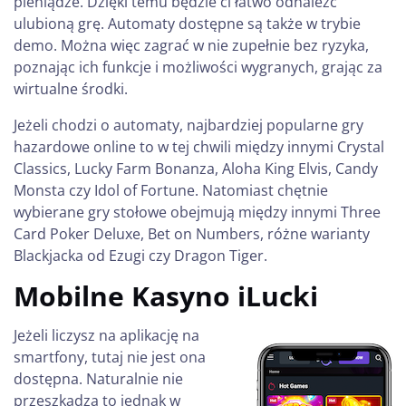
pieniądze. Dzięki temu będzie ci łatwo odnaleźć
ulubioną grę. Automaty dostępne są także w trybie
demo. Można więc zagrać w nie zupełnie bez ryzyka,
poznając ich funkcje i możliwości wygranych, grając za
wirtualne środki.
Jeżeli chodzi o automaty, najbardziej popularne gry
hazardowe online to w tej chwili między innymi Crystal
Classics, Lucky Farm Bonanza, Aloha King Elvis, Candy
Monsta czy Idol of Fortune. Natomiast chętnie
wybierane gry stołowe obejmują między innymi Three
Card Poker Deluxe, Bet on Numbers, różne warianty
Blackjacka od Ezugi czy Dragon Tiger.
Mobilne Kasyno iLucki
Jeżeli liczysz na aplikację na
smartfony, tutaj nie jest ona
dostępna. Naturalnie nie
przeszkadza to jednak w