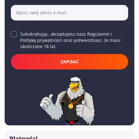
Subskrybując, akceptujesz nasz Regulamin i
Politykę prywatności oraz potwierdzasz, że masz
ukończone 18 lat.
ZAPISAĆ
Płatności