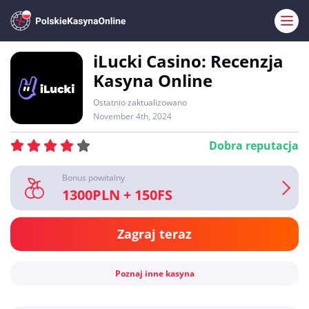
iLucki Casino: Recenzja
Kasyna Online
Ostatnio zaktualizowano
November 4th, 2024
Dobra reputacja
Bonus powitalny
1300PLN + 150FS
Zagraj teraz
Poznaj inne kasyna