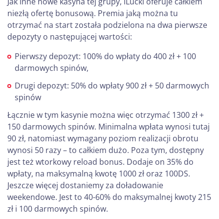
Jak inne nowe kasyna tej grupy, iLucki oferuje całkiem
niezłą ofertę bonusową. Premia jaką można tu
otrzymać na start została podzielona na dwa pierwsze
depozyty o następującej wartości:
Pierwszy depozyt: 100% do wpłaty do 400 zł + 100
darmowych spinów,
Drugi depozyt: 50% do wpłaty 900 zł + 50 darmowych
spinów
Łącznie w tym kasynie można więc otrzymać 1300 zł +
150 darmowych spinów. Minimalna wpłata wynosi tutaj
90 zł, natomiast wymagany poziom realizacji obrotu
wynosi 50 razy – to całkiem dużo. Poza tym, dostępny
jest też wtorkowy reload bonus. Dodaje on 35% do
wpłaty, na maksymalną kwotę 1000 zł oraz 100DS.
Jeszcze więcej dostaniemy za doładowanie
weekendowe. Jest to 40-60% do maksymalnej kwoty 215
zł i 100 darmowych spinów.