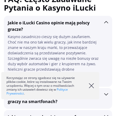
Pytania o Kasyno iLucki
Jakie o iLucki Casino opinie mają polscy
gracze?
Kasyno zasadniczo cieszy się dużym zaufaniem.
Choć nie ma ono tak wielu graczy, jak inne bardziej
znane w naszym kraju marki, to przeważające
doświadczenia są przedstawiane pozytywnie.
Szczególnie zwraca się uwagę na niezłe bonusy oraz
duży wybór automatów i gier z krupierem na żywo.
Nieliczni gracze przedstawiają drobne
niedogodności, które jednak w naszej ocenie nie są
Korzystając ze strony zgadzasz się na używanie
istotne.
plików cookie, które są instalowane na Twoim
urządzeniu. Więcej o tym oraz o możliwościach
zmiany ich ustawień dowiesz się w
Polityce
Prywatności
.
Czy w iLucki aplikacja jest dostępna dla
graczy na smartfonach?
Zagraj teraz
1300PLN + 150FS