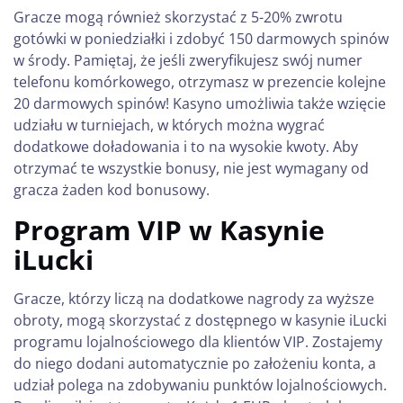
Gracze mogą również skorzystać z 5-20% zwrotu
gotówki w poniedziałki i zdobyć 150 darmowych spinów
w środy. Pamiętaj, że jeśli zweryfikujesz swój numer
telefonu komórkowego, otrzymasz w prezencie kolejne
20 darmowych spinów! Kasyno umożliwia także wzięcie
udziału w turniejach, w których można wygrać
dodatkowe doładowania i to na wysokie kwoty. Aby
otrzymać te wszystkie bonusy, nie jest wymagany od
gracza żaden kod bonusowy.
Program VIP w Kasynie
iLucki
Gracze, którzy liczą na dodatkowe nagrody za wyższe
obroty, mogą skorzystać z dostępnego w kasynie iLucki
programu lojalnościowego dla klientów VIP. Zostajemy
do niego dodani automatycznie po założeniu konta, a
udział polega na zdobywaniu punktów lojalnościowych.