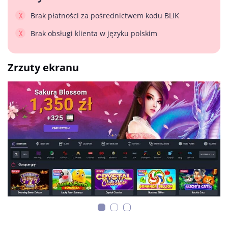
Brak płatności za pośrednictwem kodu BLIK
Brak obsługi klienta w języku polskim
Zrzuty ekranu