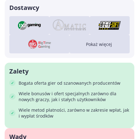
Dostawcy
Pokaż więcej
Zalety
Bogata oferta gier od szanowanych producentów
Wiele bonusów i ofert specjalnych zarówno dla
nowych graczy, jak i stałych użytkowników
Wiele metod płatności, zarówno w zakresie wpłat, jak
i wypłat środków
Wady