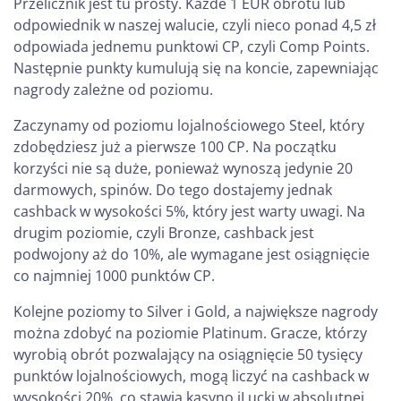
Przelicznik jest tu prosty. Każde 1 EUR obrotu lub
odpowiednik w naszej walucie, czyli nieco ponad 4,5 zł
odpowiada jednemu punktowi CP, czyli Comp Points.
Następnie punkty kumulują się na koncie, zapewniając
nagrody zależne od poziomu.
Zaczynamy od poziomu lojalnościowego Steel, który
zdobędziesz już a pierwsze 100 CP. Na początku
korzyści nie są duże, ponieważ wynoszą jedynie 20
darmowych, spinów. Do tego dostajemy jednak
cashback w wysokości 5%, który jest warty uwagi. Na
drugim poziomie, czyli Bronze, cashback jest
podwojony aż do 10%, ale wymagane jest osiągnięcie
co najmniej 1000 punktów CP.
Kolejne poziomy to Silver i Gold, a największe nagrody
można zdobyć na poziomie Platinum. Gracze, którzy
wyrobią obrót pozwalający na osiągnięcie 50 tysięcy
punktów lojalnościowych, mogą liczyć na cashback w
wysokości 20%, co stawia kasyno iLucki w absolutnej