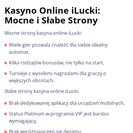
Kasyno Online iLucki:
Mocne i Słabe Strony
Mocne strony kasyna online iLucki:
Wiele gier pozwala znaleźć dla siebie idealny
automat,
Kilka rodzajów bonusów, nie tylko na start,
Turnieje z wysokimi nagrodami dla graczy o
większych obrotach.
Słabe strony kasyna online iLucki:
Brak dedykowanej aplikacji dla urządzeń mobilnych,
Status Platinum w programie VIP jest bardzo
wymagający,
Brak wyróżniającego się designu.